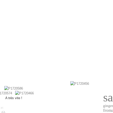
sa
A très vite !
ginge
 [
#
]
from