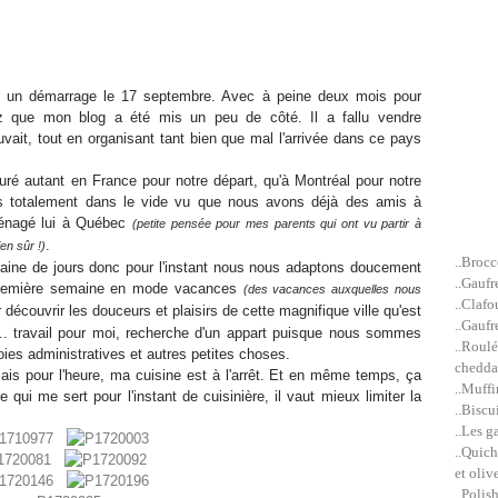
ur un démarrage le 17 septembre. Avec à peine deux mois pour
z que mon blog a été mis un peu de côté. Il a fallu vendre
uvait, tout en organisant tant bien que mal l'arrivée dans ce pays
ré autant en France pour notre départ, qu'à Montréal pour notre
pas totalement dans le vide vu que nous avons déjà des amis à
ménagé lui à Québec
(petite pensée pour mes parents qui ont vu partir à
.
en sûr !)
..Brocc
aine de jours donc pour l'instant nous nous adaptons doucement
..Gaufr
première semaine en mode vacances
(des vacances auxquelles nous
..Clafo
 découvrir les douceurs et plaisirs de cette magnifique ville qu'est
..Gaufr
. travail pour moi, recherche d'un appart puisque nous sommes
..Roulé
joies administratives et autres petites choses.
cheddar
is pour l'heure, ma cuisine est à l'arrêt. Et en même temps, ça
..Muffi
ui me sert pour l'instant de cuisinière, il vaut mieux limiter la
..Biscu
..Les g
..Quich
et olive
..Polis