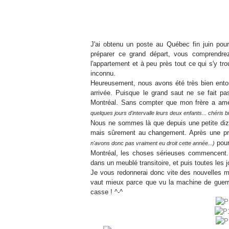
J'ai obtenu un poste au Québec fin juin po
préparer ce grand départ, vous comprendre
l'appartement et à peu près tout ce qui s'y tro
inconnu.
Heureusement, nous avons été très bien entou
arrivée. Puisque le grand saut ne se fait 
Montréal. Sans compter que mon frère a a
quelques jours d'intervalle leurs deux enfants... chéris bi
Nous ne sommes là que depuis une petite diz
mais sûrement au changement. Après une 
pour
n'avons donc pas vraiment eu droit cette année...)
Montréal, les choses sérieuses commencent..
dans un meublé transitoire, et puis toutes les 
Je vous redonnerai donc vite des nouvelles ma
vaut mieux parce que vu la machine de guerre q
casse ! ^-^