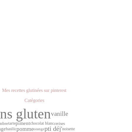
Mes recettes glutinées sur pinterest
Catégories
ns gluten
vanille
piment
mbre
cerises
tarte
chocolat blanc
pti déj'
pomme
age
basilic
orange
noisette