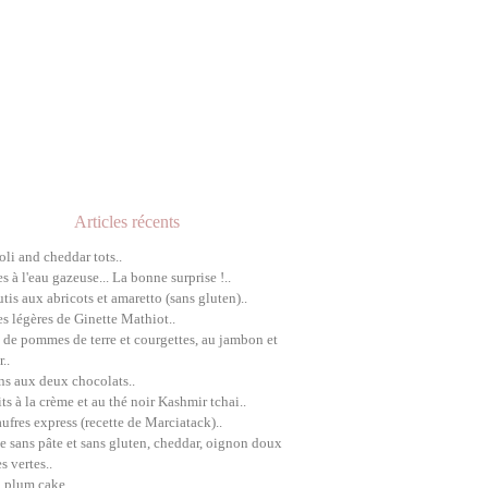
Articles récents
oli and cheddar tots..
es à l'eau gazeuse... La bonne surprise !..
utis aux abricots et amaretto (sans gluten)..
es légères de Ginette Mathiot..
 de pommes de terre et courgettes, au jambon et
..
ns aux deux chocolats..
its à la crème et au thé noir Kashmir tchai..
aufres express (recette de Marciatack)..
e sans pâte et sans gluten, cheddar, oignon doux
s vertes..
h plum cake..