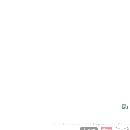
Posté par Pour ta pomme à 03:58 -
Commentaires [
…
]
- Permalien