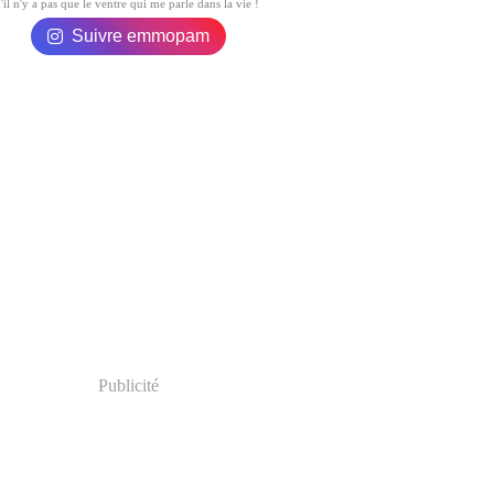
'il n'y a pas que le ventre qui me parle dans la vie !
rs
(18)
rier
(25)
Suivre emmopam
vier
(29)
Publicité