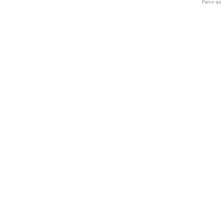
Parce qu
Ma
Fév
Jan