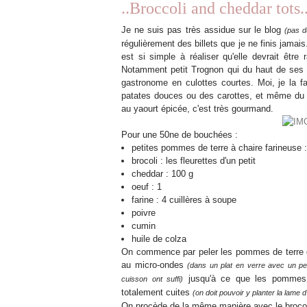
..Broccoli and cheddar tots.
Je ne suis pas très assidue sur le blog
(pas d
régulièrement des billets que je ne finis jamais
est si simple à réaliser qu'elle devrait être
Notamment petit Trognon qui du haut de ses b
gastronome en culottes courtes. Moi, je la 
patates douces ou des carottes, et même du 
au yaourt épicée, c'est très gourmand.
Pour une 50ne de bouchées :
petites pommes de terre à chaire farineuse :
brocoli : les fleurettes d'un petit
cheddar : 100 g
oeuf : 1
farine : 4 cuillères à soupe
poivre
cumin
huile de colza
On commence par peler les pommes de terre qu
au micro-ondes
(dans un plat en verre avec un peu
jusqu'à ce que les pommes 
cuisson ont suffi)
totalement cuites
(on doit pouvoir y planter la lame d
On procède de la même manière avec le broco