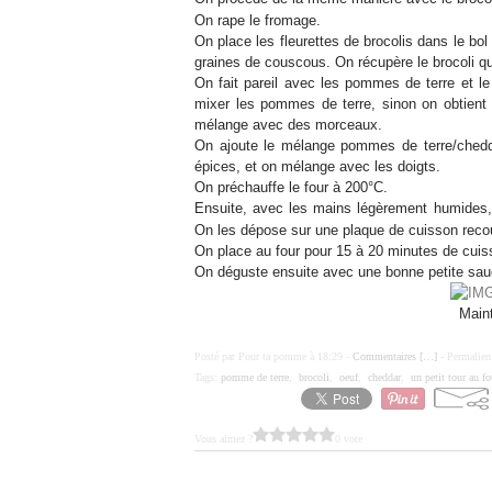
On rape le fromage.
On place les fleurettes de brocolis dans le bol
graines de couscous. On récupère le brocoli qu
On fait pareil avec les pommes de terre et le 
mixer les pommes de terre, sinon on obtient u
mélange avec des morceaux.
On ajoute le mélange pommes de terre/cheddar
épices, et on mélange avec les doigts.
On préchauffe le four à 200°C.
Ensuite, avec les mains légèrement humide
On les dépose sur une plaque de cuisson reco
On place au four pour 15 à 20 minutes de cui
On déguste ensuite avec une bonne petite sau
Maint
Posté par Pour ta pomme à 18:29 -
Commentaires [
…
]
- Permalien
Tags:
pomme de terre
,
brocoli
,
oeuf
,
cheddar
,
un petit tour au fo
Vous aimez ?
0 vote