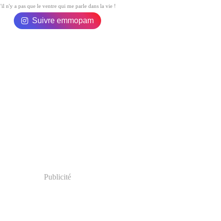
vier
il
(17)
(11)
'il n'y a pas que le ventre qui me parle dans la vie !
rs
(18)
rier
(25)
Suivre emmopam
vier
(29)
Publicité