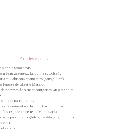
Articles récents
oli and cheddar tots..
es à l'eau gazeuse... La bonne surprise !..
utis aux abricots et amaretto (sans gluten)..
es légères de Ginette Mathiot..
 de pommes de terre et courgettes, au jambon et
..
ns aux deux chocolats..
its à la crème et au thé noir Kashmir tchai..
aufres express (recette de Marciatack)..
e sans pâte et sans gluten, cheddar, oignon doux
s vertes..
h plum cake..