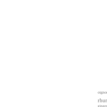
oigno
rhu
ginge