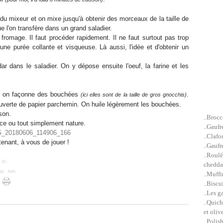
 du mixeur et on mixe jusqu'à obtenir des morceaux de la taille de
e l'on transfère dans un grand saladier.
fromage. Il faut procéder rapidement. Il ne faut surtout pas trop
ne purée collante et visqueuse. Là aussi, l'idée et d'obtenir un
 dans le saladier. On y dépose ensuite l'oeuf, la farine et les
s, on façonne des bouchées
.
(ici elles sont de la taille de gros gnocchis)
uverte de papier parchemin. On huile légèrement les bouchées.
sson.
..Brocc
ce ou tout simplement nature.
..Gaufr
..Clafo
enant, à vous de jouer !
..Gaufr
..Roulé
 [
#
]
cheddar
ur
,
tots
..Muffi
..Biscu
..Les g
..Quich
et olive
..Polis