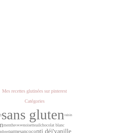
Mes recettes glutinées sur pinterest
Catégories
sans gluten
n
raisin
m
ail
menthe
noisette
chocolat blanc
cacao
pti déj'
vanille
coco
parmesan
mbre