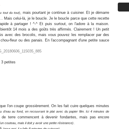
.
, mais pourtant je continue à cuisiner. Et je démarre
u tout du tout)
... Mais celui-là, je le boucle. Je le boucle parce que cette recette
 rapide à partager ! ^-^ Et puis surtout, on l'adore à la maison.
ientôt 14 mois a des goûts très affirmés. Clairement ! Un petit
fais avec des brocolis, mais vous pouvez les remplacer par des
chou-fleur ou des panais. En l'accompagnant d'une petite sauce
 3 petites
e l'on coupe grossièrement. On les fait cuire quelques minutes
 d'eau au fond, en recouvrant le plat avec du papier film. Ici 4 minutes de
de terre commencent à devenir fondantes, mais pas encore
.
'un couteau, mais il doit y avoir une petite résistance)
li
.
(pour moi, il a fallu 8 minutes de cuisson)