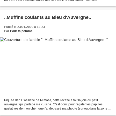
certainement meilleurs encore...
..Muffins coulants au Bleu d'Auvergne..
Publié le 23/01/2009 à 12:23
Par
Pour ta pomme
Piquée dans l'assiette de Mimosa, cette recette a fait la joie du petit
auvergnat qui partage ma cuisine. C'est donc pour régaler les papilles
gustatives de mon chéri que j'ai dépassé ma phobie (surtout dans la zone de
l'odorat) du bleu d'Auvergne......