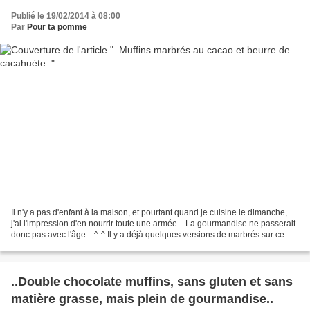
Publié le 19/02/2014 à 08:00
Par
Pour ta pomme
Il n'y a pas d'enfant à la maison, et pourtant quand je cuisine le dimanche,
j'ai l'impression d'en nourrir toute une armée... La gourmandise ne passerait
donc pas avec l'âge... ^-^ Il y a déjà quelques versions de marbrés sur ce
blog, mais l'avantage...
..Double chocolate muffins, sans gluten et sans
matière grasse, mais plein de gourmandise..