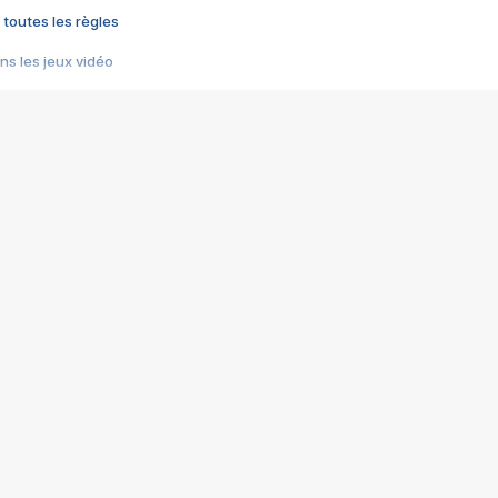
 toutes les règles
s les jeux vidéo
us choquant de Rockstar ? - Le scandale BULLY
e plus moche de Steam
du RÊVE tourne au CAUCHEMAR
pendant 8 heures
it… à tort
umiliés par un jeu vidéo
ire - Final Fantasy 8
ti un empire - Age of Empires
story DOFUS
tard, il crée l'un des pires jeux de tous les temps, MindsEye.