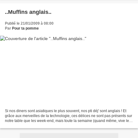
..Muffins anglais..
Publié le 21/01/2009 à 08:00
Par
Pour ta pomme
Si nos diners sont asiatiques le plus souvent, nos pti déj' sont anglais ! Et
grâce aux merveilles de la technologie, ces délices ne sont pas présents sur
notre table que les week-end, mais toute la semaine (quand même, vive le
congélateur !) ... miam...J'ai...