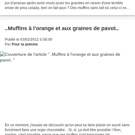
jus d'ananas après avoir voulu jouer les grandes en raison d'une terrible
envie de pina colada, ben on fait quoi ? Des muffins sans lait où celui-ci est
remplacé par ledit jus...
..Muffins à l'orange et aux graines de pavot..
Publié le 03/02/2012 à 08:00
Par
Pour ta pomme
En ce moment, j'essaie de découvrir qu'on peut se faire plaisir en sucré sans
forcément faire une orgie chocolatée... Si, si, ça doit être possible ! Non,
pardon, c'est possible, parce que ces muffins sont topissimes (et