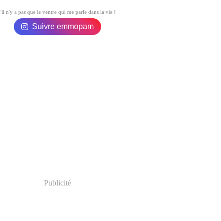
vier
il
(17)
(11)
'il n'y a pas que le ventre qui me parle dans la vie !
rs
(18)
rier
(25)
Suivre emmopam
vier
(29)
Publicité