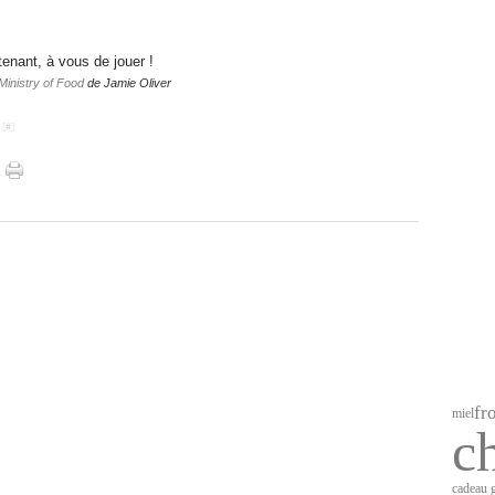
enant, à vous de jouer !
Ministry of Food
de Jamie Oliver
 [
#
]
fr
miel
c
cadeau 