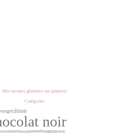
Mes recettes glutinées sur pinterest
Catégories
citron
omage
hocolat noir
oignon
poulet
tarte
menthe
gourmand
raisin