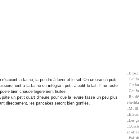
..Brocc
..Gaufr
ipient la farine, la poudre à lever et le sel. On creuse un puits
..Clafo
ièrement à la farine en intégrant petit à petit le lait. Il ne reste
..Gaufr
 poêle bien chaude légèrement huilée.
..Roulé
la pâte un petit quart d'heure pour que la levure fasse un peu plus
cheddar
ant directement, les pancakes seront bien gonflés.
..Muffi
..Biscu
..Les g
..Quich
et olive
..Polis