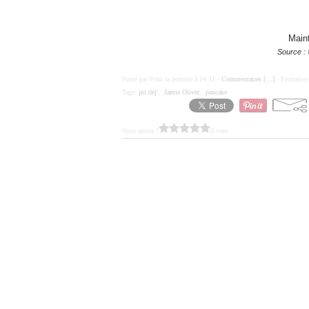
Maint
Source :
Posté par Pour ta pomme à 14:31 -
Commentaires [
…
]
- Permalien
Tags:
pti déj'
,
Jamie Oliver
,
pancake
Vous aimez ?
0 vote