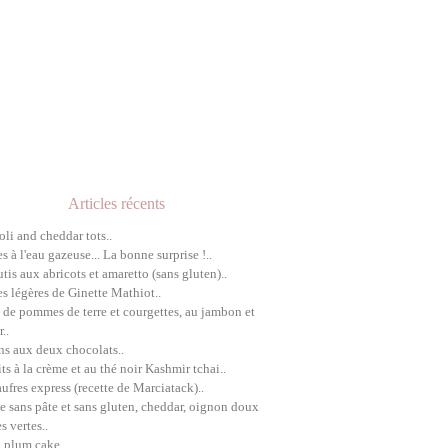
Articles récents
oli and cheddar tots..
es à l'eau gazeuse... La bonne surprise !..
utis aux abricots et amaretto (sans gluten)..
es légères de Ginette Mathiot..
 de pommes de terre et courgettes, au jambon et
..
ns aux deux chocolats..
its à la crème et au thé noir Kashmir tchai..
aufres express (recette de Marciatack)..
e sans pâte et sans gluten, cheddar, oignon doux
s vertes..
h plum cake..