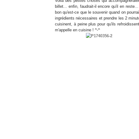
Voilà des petites choses qui accompagneraient
billet... enfin, faudrait-il encore qu'il en res
bon qu'est-ce que le souvenir quand on pourrait
ingrédients nécessaires et prendre les 2 minute
cuisinent, à peine plus pour qu'ils refroidissen
m'appelle en cuisine ! ^-^