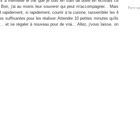
 à merveille le thé que je suis en train de boire en écrivant ce
Jan
Avr
te... Bon, j'ai au moins leur souvenir qui peut m'accompagner... Mais
Parce qu
Ma
 rapidement, si rapidement, courrir à la cuisine, rassembler les 4
Fév
s suffisantes pour les réaliser. Attendre 10 petites minutes qu'ils
Jan
t... et se régaler à nouveau pour de vrai... Allez, j'vous laisse, on