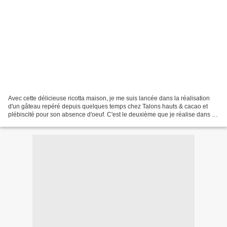
Avec cette délicieuse ricotta maison, je me suis lancée dans la réalisation
d'un gâteau repéré depuis quelques temps chez Talons hauts & cacao et
plébiscité pour son absence d'oeuf. C'est le deuxième que je réalise dans ce
style, et j'aime toujours autant...