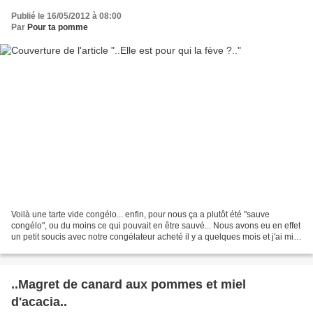
Publié le 16/05/2012 à 08:00
Par
Pour ta pomme
Voilà une tarte vide congélo... enfin, pour nous ça a plutôt été "sauve
congélo", ou du moins ce qui pouvait en être sauvé... Nous avons eu en effet
un petit soucis avec notre congélateur acheté il y a quelques mois et j'ai mis
un peu de temps à m'en...
..Magret de canard aux pommes et miel
d'acacia..