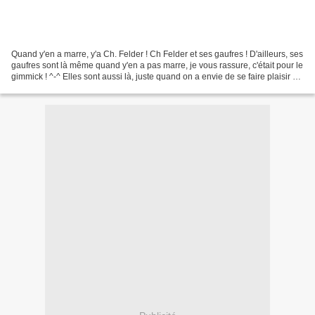
Quand y'en a marre, y'a Ch. Felder ! Ch Felder et ses gaufres ! D'ailleurs, ses
gaufres sont là même quand y'en a pas marre, je vous rassure, c'était pour le
gimmick ! ^-^ Elles sont aussi là, juste quand on a envie de se faire plaisir à
4 heures par...