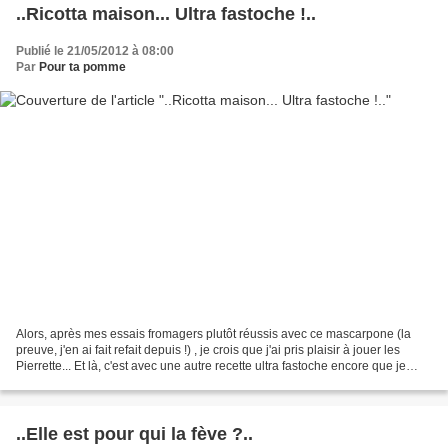
..Ricotta maison... Ultra fastoche !..
Publié le 21/05/2012 à 08:00
Par
Pour ta pomme
Alors, après mes essais fromagers plutôt réussis avec ce mascarpone (la
preuve, j'en ai fait refait depuis !) , je crois que j'ai pris plaisir à jouer les
Pierrette... Et là, c'est avec une autre recette ultra fastoche encore que je
continue et surtout...
..Elle est pour qui la fève ?..