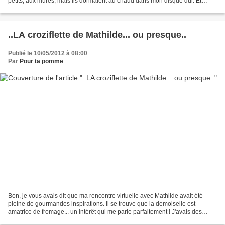
petits, aux mûres, mais ils dormaient au chaud dans mon disque dur. Et
comme je ne fais pas seulement...
..LA croziflette de Mathilde... ou presque..
Publié le 10/05/2012 à 08:00
Par
Pour ta pomme
Bon, je vous avais dit que ma rencontre virtuelle avec Mathilde avait été
pleine de gourmandes inspirations. Il se trouve que la demoiselle est
amatrice de fromage... un intérêt qui me parle parfaitement ! J'avais des
crozets dans le placard acheté au...