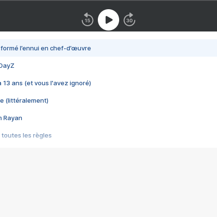
nsformé l’ennui en chef-d’œuvre
 DayZ
 a 13 ans (et vous l'avez ignoré)
e (littéralement)
im Rayan
 toutes les règles
s les jeux vidéo
us choquant de Rockstar ? - Le scandale BULLY
e plus moche de Steam
du RÊVE tourne au CAUCHEMAR